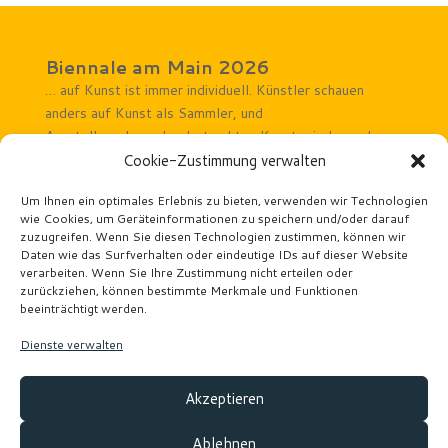
Biennale am Main 2026
… auf Kunst ist immer individuell. Künstler schauen
anders auf Kunst als Sammler, und
Ausstellungsbesucher betrachten Kunst wieder anders.
Rechtliches Hinweise
Cookie-Zustimmung verwalten
Impressum
Um Ihnen ein optimales Erlebnis zu bieten, verwenden wir Technologien
wie Cookies, um Geräteinformationen zu speichern und/oder darauf
Datenschutz
zuzugreifen. Wenn Sie diesen Technologien zustimmen, können wir
Veranstaltungsorte
Daten wie das Surfverhalten oder eindeutige IDs auf dieser Website
Atelier Wäscherei Offenbach
verarbeiten. Wenn Sie Ihre Zustimmung nicht erteilen oder
Kunstforum Mainturm
zurückziehen, können bestimmte Merkmale und Funktionen
beeinträchtigt werden.
Kunstforum Seligenstadt
Kunsthaus Taunusstein
Dienste verwalten
Links
Ausstellungskarten
Akzeptieren
Künstler
Veranstaltungen
Ablehnen