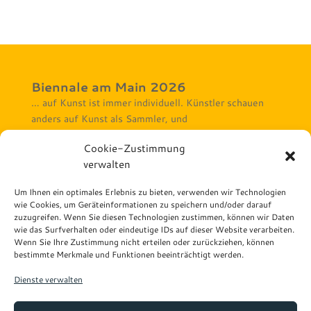
Biennale am Main 2026
… auf Kunst ist immer individuell. Künstler schauen
anders auf Kunst als Sammler, und
Ausstellungsbesucher betrachten Kunst wieder anders.
Cookie-Zustimmung
Rechtliches Hinweise
verwalten
Impressum
Datenschutz
Um Ihnen ein optimales Erlebnis zu bieten, verwenden wir Technologien
wie Cookies, um Geräteinformationen zu speichern und/oder darauf
Veranstaltungsorte
zuzugreifen. Wenn Sie diesen Technologien zustimmen, können wir Daten
Atelier Wäscherei Offenbach
wie das Surfverhalten oder eindeutige IDs auf dieser Website verarbeiten.
Kunstforum Mainturm
Wenn Sie Ihre Zustimmung nicht erteilen oder zurückziehen, können
bestimmte Merkmale und Funktionen beeinträchtigt werden.
Kunstforum Seligenstadt
Kunsthaus Taunusstein
Dienste verwalten
Links
Ausstellungskarten