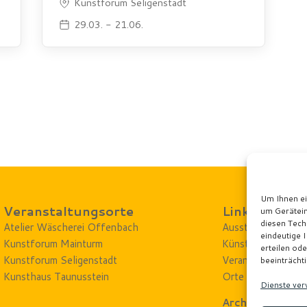
Kunstforum Seligenstadt
29.03. - 21.06.
Um Ihnen ei
Veranstaltungsorte
Links
um Gerätein
diesen Tech
Atelier Wäscherei Offenbach
Ausstellungskarte
eindeutige 
Kunstforum Mainturm
Künstler
erteilen od
Kunstforum Seligenstadt
Veranstaltungen
beeinträcht
Kunsthaus Taunusstein
Orte
Dienste ver
Archiv 2024