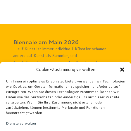
Biennale am Main 2026
… auf Kunst ist immer individuell. Künstler schauen
anders auf Kunst als Sammler, und
Ausstellungsbesucher betrachten Kunst wieder anders.
Rechtliches Hinweise
Cookie-Zustimmung verwalten
Impressum
Um Ihnen ein optimales Erlebnis zu bieten, verwenden wir Technologien
wie Cookies, um Geräteinformationen zu speichern und/oder darauf
Datenschutz
zuzugreifen. Wenn Sie diesen Technologien zustimmen, können wir
Veranstaltungsorte
Daten wie das Surfverhalten oder eindeutige IDs auf dieser Website
Atelier Wäscherei Offenbach
verarbeiten. Wenn Sie Ihre Zustimmung nicht erteilen oder
Kunstforum Mainturm
zurückziehen, können bestimmte Merkmale und Funktionen
beeinträchtigt werden.
Kunstforum Seligenstadt
Kunsthaus Taunusstein
Dienste verwalten
Links