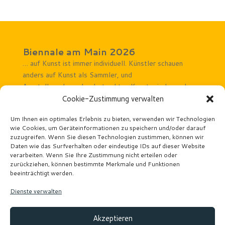
Biennale am Main 2026
… auf Kunst ist immer individuell. Künstler schauen
anders auf Kunst als Sammler, und
Ausstellungsbesucher betrachten Kunst wieder anders.
Rechtliches Hinweise
Cookie-Zustimmung verwalten
Impressum
Um Ihnen ein optimales Erlebnis zu bieten, verwenden wir Technologien
wie Cookies, um Geräteinformationen zu speichern und/oder darauf
Datenschutz
zuzugreifen. Wenn Sie diesen Technologien zustimmen, können wir
Veranstaltungsorte
Daten wie das Surfverhalten oder eindeutige IDs auf dieser Website
Atelier Wäscherei Offenbach
verarbeiten. Wenn Sie Ihre Zustimmung nicht erteilen oder
Kunstforum Mainturm
zurückziehen, können bestimmte Merkmale und Funktionen
beeinträchtigt werden.
Kunstforum Seligenstadt
Kunsthaus Taunusstein
Dienste verwalten
Links
Ausstellungskarten
Akzeptieren
Künstler