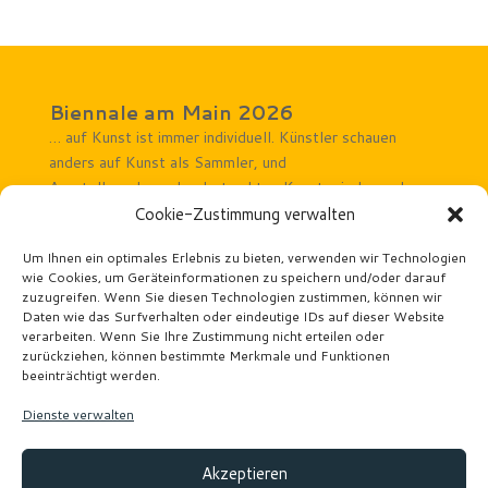
Biennale am Main 2026
… auf Kunst ist immer individuell. Künstler schauen
anders auf Kunst als Sammler, und
Ausstellungsbesucher betrachten Kunst wieder anders.
Rechtliches Hinweise
Cookie-Zustimmung verwalten
Impressum
Um Ihnen ein optimales Erlebnis zu bieten, verwenden wir Technologien
wie Cookies, um Geräteinformationen zu speichern und/oder darauf
Datenschutz
zuzugreifen. Wenn Sie diesen Technologien zustimmen, können wir
Veranstaltungsorte
Daten wie das Surfverhalten oder eindeutige IDs auf dieser Website
Atelier Wäscherei Offenbach
verarbeiten. Wenn Sie Ihre Zustimmung nicht erteilen oder
Kunstforum Mainturm
zurückziehen, können bestimmte Merkmale und Funktionen
beeinträchtigt werden.
Kunstforum Seligenstadt
Kunsthaus Taunusstein
Dienste verwalten
Links
Ausstellungskarten
Akzeptieren
Künstler