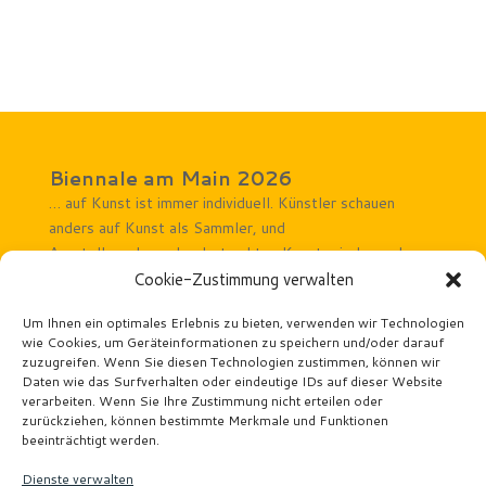
Biennale am Main 2026
… auf Kunst ist immer individuell. Künstler schauen
anders auf Kunst als Sammler, und
Ausstellungsbesucher betrachten Kunst wieder anders.
Rechtliches Hinweise
Cookie-Zustimmung verwalten
Impressum
Um Ihnen ein optimales Erlebnis zu bieten, verwenden wir Technologien
Datenschutz
wie Cookies, um Geräteinformationen zu speichern und/oder darauf
zuzugreifen. Wenn Sie diesen Technologien zustimmen, können wir
Veranstaltungsorte
Daten wie das Surfverhalten oder eindeutige IDs auf dieser Website
Atelier Wäscherei Offenbach
verarbeiten. Wenn Sie Ihre Zustimmung nicht erteilen oder
Kunstforum Mainturm
zurückziehen, können bestimmte Merkmale und Funktionen
beeinträchtigt werden.
Kunstforum Seligenstadt
Kunsthaus Taunusstein
Dienste verwalten